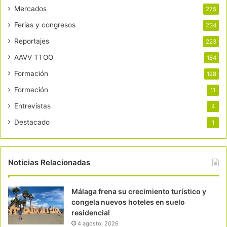
Mercados
275
Ferias y congresos
234
Reportajes
223
AAVV TTOO
184
Formación
128
Formación
11
Entrevistas
4
Destacado
1
Noticias Relacionadas
Málaga frena su crecimiento turístico y
congela nuevos hoteles en suelo
residencial
4 agosto, 2026