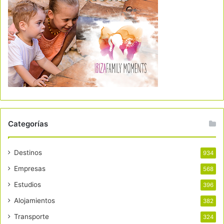
Categorías
Destinos
934
Empresas
568
Estudios
396
Alojamientos
382
Transporte
324