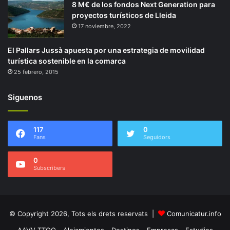
8 M€ de los fondos Next Generation para
proyectos turísticos de Lleida
17 noviembre, 2022
El Pallars Jussà apuesta por una estrategia de movilidad
turística sostenible en la comarca
25 febrero, 2015
Siguenos
117
0
Fans
Seguidors
0
Subscribers
© Copyright 2026, Tots els drets reservats |
Comunicatur.info
AAVV TTOO
Alojamientos
Destinos
Empresas
Estudios