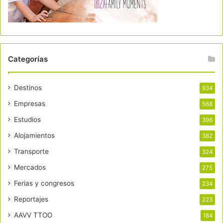
Categorías
Destinos
934
Empresas
568
Estudios
396
Alojamientos
382
Transporte
324
Mercados
275
Ferias y congresos
234
Reportajes
223
AAVV TTOO
184