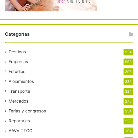
Categorías
Destinos
934
Empresas
568
Estudios
396
Alojamientos
382
Transporte
324
Mercados
275
Ferias y congresos
234
Reportajes
223
AAVV TTOO
184