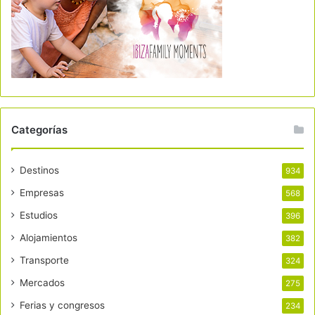
Categorías
Destinos
934
Empresas
568
Estudios
396
Alojamientos
382
Transporte
324
Mercados
275
Ferias y congresos
234