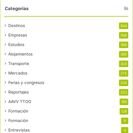
Categorías
Destinos
934
Empresas
568
Estudios
396
Alojamientos
382
Transporte
324
Mercados
275
Ferias y congresos
234
Reportajes
223
AAVV TTOO
184
Formación
128
Formación
11
Entrevistas
4