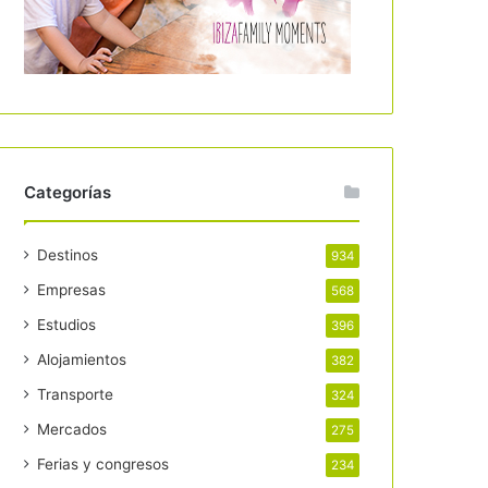
Categorías
Destinos
934
Empresas
568
Estudios
396
Alojamientos
382
Transporte
324
Mercados
275
Ferias y congresos
234