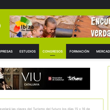
PRESAS
ESTUDIOS
CONGRESOS
FORMACIÓN
MERCAD
esvelará las claves del Turismo del futuro los días 15 y 16 de