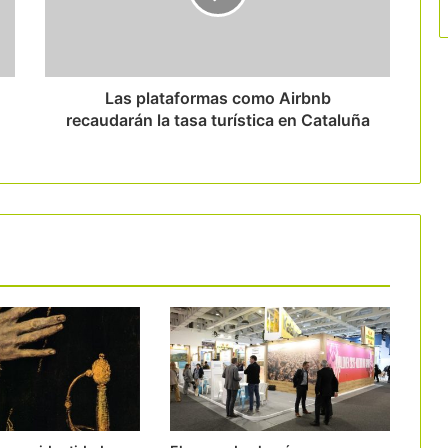
El camping catalán se cita en La Seu
d’Urgell para abordar los retos del
turismo al aire libre
Las plataformas como Airbnb
recaudarán la tasa turística en Cataluña