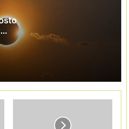
El sector del camping reclama acelerar
los radares de inundabilidad en el
Pirineo
gosto
r
Buen resultado del Parc Astronòmic
del Montsec en su nueva etapa de
 plena
gestión
El profesorado de FP reclama crear un
ciclo de grado medio de Turismo para
cubrir la falta de profesionales
Las grandes ciudades impulsan una
red estatal para redefinir el modelo de
turismo urbano
B-Travel cierra una edición marcada
por el fomento de un turismo más
responsable