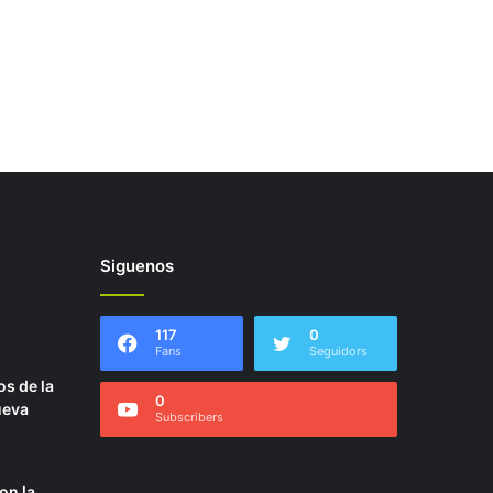
Siguenos
117
0
Fans
Seguidors
os de la
0
ueva
Subscribers
on la