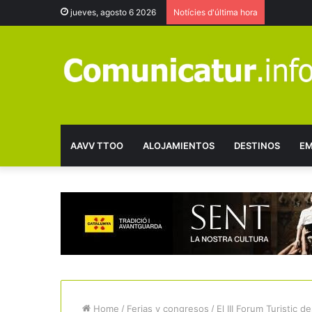
jueves, agosto 6 2026
Notícies d'última hora
AAVV TTOO
ALOJAMIENTOS
DESTINOS
EM
Home
/
Ferias y congresos
/
El III Forum Turistic d