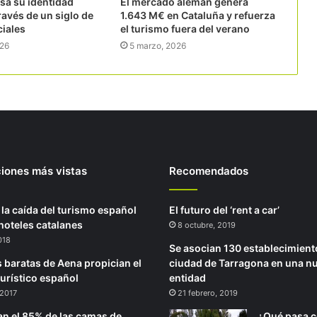
sa su identidad
El mercado alemán genera
través de un siglo de
1.643 M€ en Cataluña y refuerza
ciales
el turismo fuera del verano
026
5 marzo, 2026
ciones más vistas
Recomendados
 la caída del turismo español
El futuro del ‘rent a car’
 hoteles catalanes
8 octubre, 2019
2018
Se asocian 130 establecimient
s baratas de Aena propician el
ciudad de Tarragona en una n
turístico español
entidad
 2017
21 febrero, 2019
an el 85% de las camas de
¿Qué pasa c