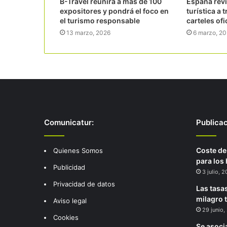
B-Travel reunirá a más de 100
España revi
expositores y pondrá el foco en
turística a 
el turismo responsable
carteles ofi
13 marzo, 2026
6 marzo, 2
Comunicatur:
Publica
Coste de
Quienes Somos
para los
Publicidad
3 julio, 
Privacidad de datos
Las tasa
milagro 
Aviso legal
29 junio,
Cookies
Se asoci