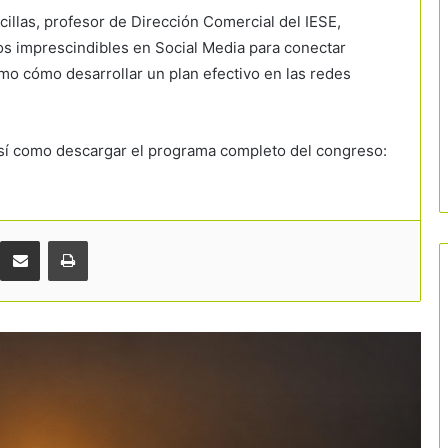
cillas, profesor de Dirección Comercial del IESE,
sos imprescindibles en Social Media para conectar
o cómo desarrollar un plan efectivo en las redes
El eclipse del 12 de agosto amenaza
con colapsar destinos turísticos en
plena temporada alta
 así como descargar el programa completo del congreso:
La victoria de España en el Mundial
abre una nueva ventana para el
turismo y refuerza la marca país
Comparteix per correu electrònic
Imprimir
Los ahogamientos vuelven a poner el
foco en la seguridad de las playas
catalanas
La tecnología y la cultura ganan peso
en la estrategia turística para
desconcentrar visitantes