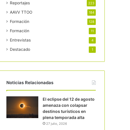
Reportajes
223
AAVV TTOO
184
Formación
128
Formación
11
Entrevistas
4
Destacado
1
Noticias Relacionadas
El eclipse del 12 de agosto
amenaza con colapsar
destinos turísticos en
plena temporada alta
27 julio, 2026