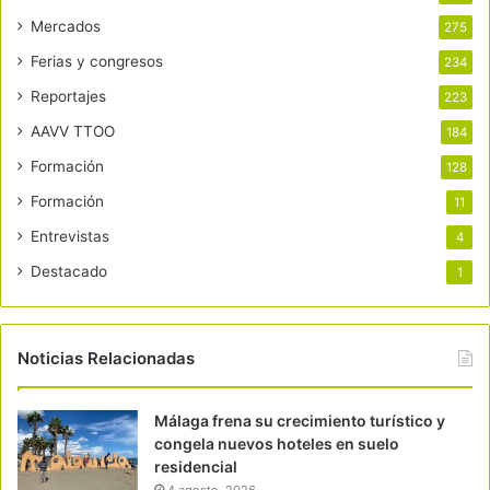
Mercados
275
Ferias y congresos
234
Reportajes
223
AAVV TTOO
184
Formación
128
Formación
11
Entrevistas
4
Destacado
1
Noticias Relacionadas
Málaga frena su crecimiento turístico y
congela nuevos hoteles en suelo
residencial