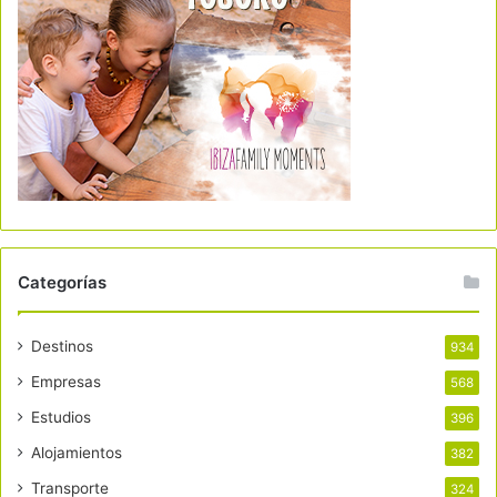
Categorías
Destinos
934
Empresas
568
Estudios
396
Alojamientos
382
Transporte
324