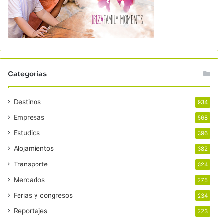
Categorías
Destinos
934
Empresas
568
Estudios
396
Alojamientos
382
Transporte
324
Mercados
275
Ferias y congresos
234
Reportajes
223