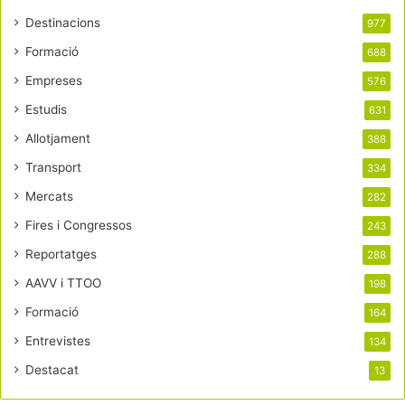
Destinacions
977
Formació
688
Empreses
576
Estudis
631
Allotjament
388
Transport
334
Mercats
282
Fires i Congressos
243
Reportatges
288
AAVV i TTOO
198
Formació
164
Entrevistes
134
Destacat
13