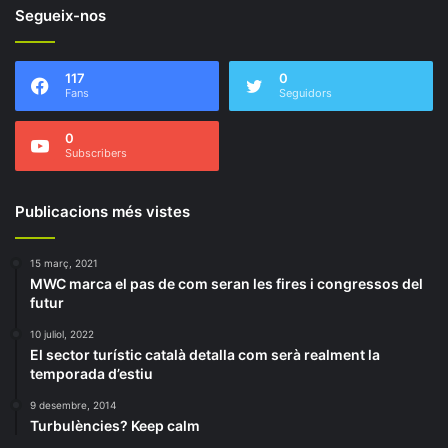
Segueix-nos
117
0
Fans
Seguidors
0
Subscribers
Publicacions més vistes
15 març, 2021
MWC marca el pas de com seran les fires i congressos del
futur
10 juliol, 2022
El sector turístic català detalla com serà realment la
temporada d’estiu
9 desembre, 2014
Turbulències? Keep calm