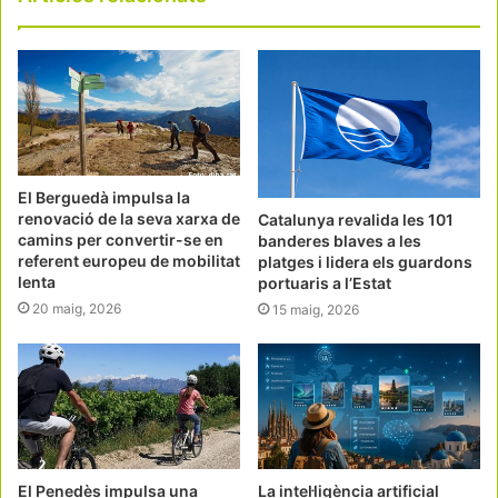
El Berguedà impulsa la
renovació de la seva xarxa de
Catalunya revalida les 101
camins per convertir-se en
banderes blaves a les
referent europeu de mobilitat
platges i lidera els guardons
lenta
portuaris a l’Estat
20 maig, 2026
15 maig, 2026
El Penedès impulsa una
La intel·ligència artificial