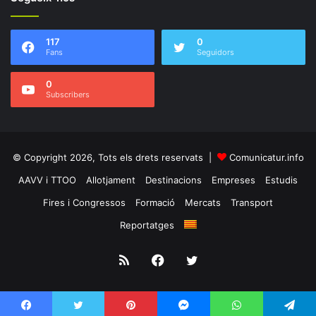
117
0
Fans
Seguidors
0
Subscribers
© Copyright 2026, Tots els drets reservats |
Comunicatur.info
AAVV i TTOO
Allotjament
Destinacions
Empreses
Estudis
Fires i Congressos
Formació
Mercats
Transport
Reportatges
RSS
Facebook
Twitter