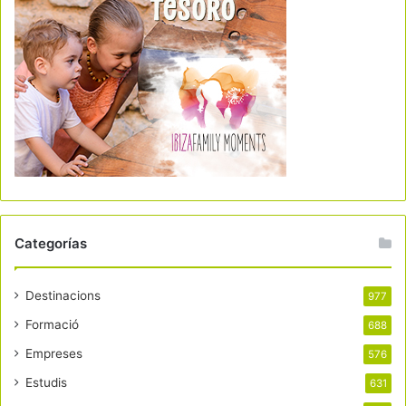
Categorías
Destinacions
977
Formació
688
Empreses
576
Estudis
631