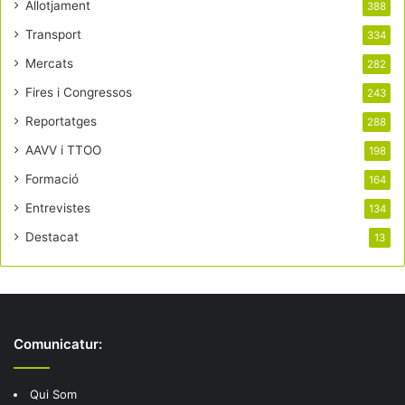
Allotjament
388
Transport
334
Mercats
282
Fires i Congressos
243
Reportatges
288
AAVV i TTOO
198
Formació
164
Entrevistes
134
Destacat
13
Comunicatur:
Qui Som