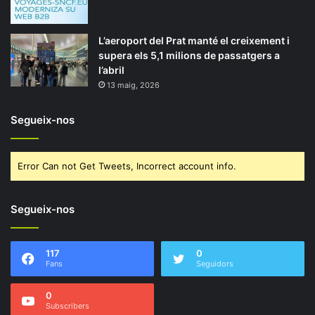
L’aeroport del Prat manté el creixement i
supera els 5,1 milions de passatgers a
l’abril
13 maig, 2026
Segueix-nos
Error Can not Get Tweets, Incorrect account info.
Segueix-nos
117
0
Fans
Seguidors
0
Subscribers