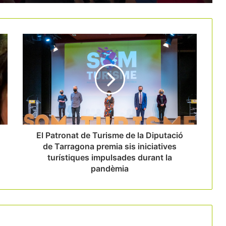
El MWC evidencia el pes del turisme
MICE a Barcelona
B-Travel apostarà per un model turístic
més conscient i sostenible en la
pròxima edició
FITUR impulsa l’activitat turística i
hotelera de Madrid en una edició de
creixement rècord
El Patronat de Turisme de la Diputació
de Tarragona premia sis iniciatives
turístiques impulsades durant la
pandèmia