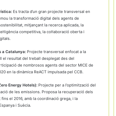
ística:
Es tracta d’un gran projecte transversal en
promou la transformació digital dels agents de
sostenibilitat, mitjançant la recerca aplicada, la
l·ligència competitiva, la col·laboració oberta i
itals.
s a Catalunya:
Projecte transversal enfocat a la
 el resultat del treball desplegat des del
ticipació de nombrosos agents del sector MICE de
 2020 en la dinàmica ReACT impulsada pel CCB.
 Zero Energy Hotels):
Projecte per a l’optimització del
inació de les emissions. Proposa la recuperació dels
ins el 2016, amb la coordinació grega, i la
 Espanya i Suècia.