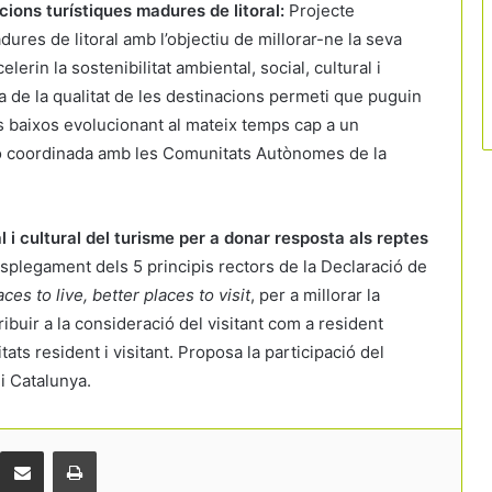
cions turístiques madures de litoral:
Projecte
ures de litoral amb l’objectiu de millorar-ne la seva
lerin la sostenibilitat ambiental, social, cultural i
ra de la qualitat de les destinacions permeti que puguin
s baixos evolucionant al mateix temps cap a un
ació coordinada amb les Comunitats Autònomes de la
ial i cultural del turisme per a donar resposta als reptes
splegament dels 5 principis rectors de la Declaració de
aces to live, better places to visit
, per a millorar la
La victòria d’Espanya al Mundial obre
tribuir a la consideració del visitant com a resident
una nova finestra per al turisme i
itats resident i visitant. Proposa la participació del
reforça la marca país
i Catalunya.
La tecnologia i la cultura guanyen pes
en l’estratègia turística per
desconcentrar visitants
Comparteix per correu electrònic
Print