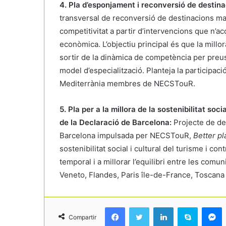
4. Pla d’esponjament i reconversió de destina
transversal de reconversió de destinacions mad
competitivitat a partir d’intervencions que n’acce
econòmica. L’objectiu principal és que la millo
sortir de la dinàmica de competència per preu
model d’especialització. Planteja la particip
Mediterrània membres de NECSTouR.
5. Pla per a la millora de la sostenibilitat soc
de la Declaració de Barcelona:
Projecte de de
Barcelona impulsada per NECSTouR,
Better pl
sostenibilitat social i cultural del turisme i con
temporal i a millorar l’equilibri entre les comun
Veneto, Flandes, Paris île-de-France, Toscana 
Facebook
Twitter
LinkedIn
Skype
Messenger
Compartir