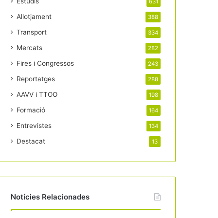
Estudis
631
Allotjament
388
Transport
334
Mercats
282
Fires i Congressos
243
Reportatges
288
AAVV i TTOO
198
Formació
164
Entrevistes
134
Destacat
13
Notícies Relacionades