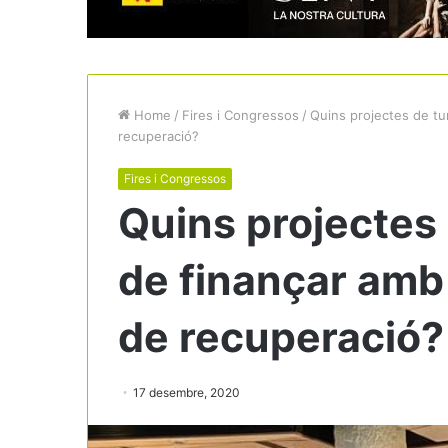
Home
/
Fires i Congressos
/
Quins projectes de tu
recuperació?
Fires i Congressos
Quins projectes
de finançar amb
de recuperació?
17 desembre, 2020