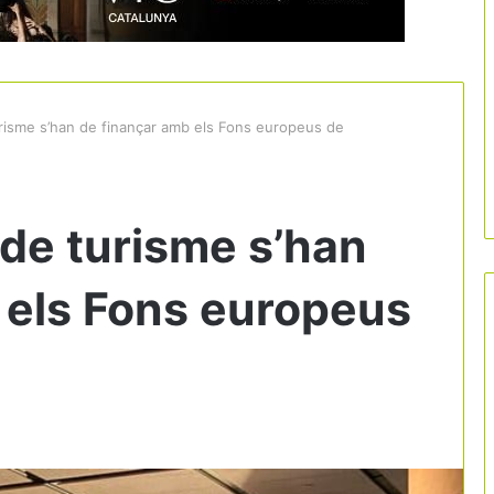
risme s’han de finançar amb els Fons europeus de
 de turisme s’han
 els Fons europeus