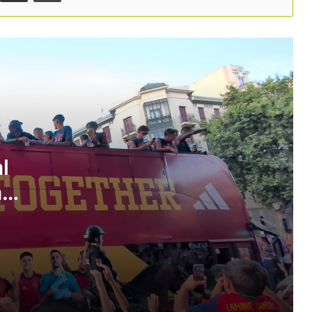
El sector del càmping reclama
accelerar els radars d’inundabilitat al
Pirineu
B-Travel tanca una edició marcada pel
foment d’un turisme més responsable
El càmping català es dona cita a la
Seu d’Urgell per abordar els reptes del
turisme a l’aire lliure
l
a
B-Travel reunirà més de 100
expositors i posarà el focus en el
i
turisme responsable
El mercat alemany aporta 1.643 M€ a
Catalunya i reforça el turisme fora
d’estiu