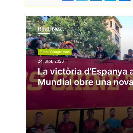
Read Next
Fires i Congressos
24 juliol, 2026
La victòria d’Espanya a
Mundial obre una nov
finestra per al turisme 
reforça la marca país