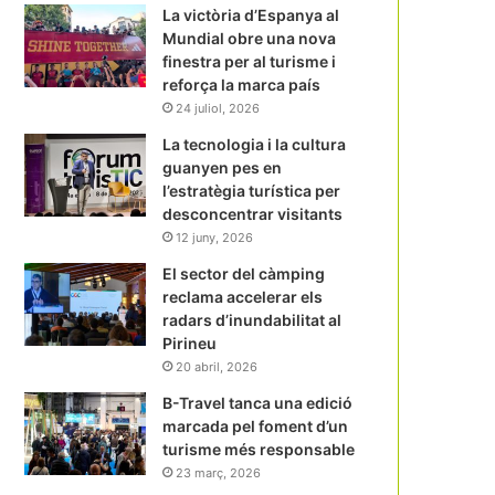
La victòria d’Espanya al
Mundial obre una nova
finestra per al turisme i
reforça la marca país
24 juliol, 2026
La tecnologia i la cultura
guanyen pes en
l’estratègia turística per
desconcentrar visitants
12 juny, 2026
El sector del càmping
reclama accelerar els
radars d’inundabilitat al
Pirineu
20 abril, 2026
B-Travel tanca una edició
marcada pel foment d’un
turisme més responsable
23 març, 2026