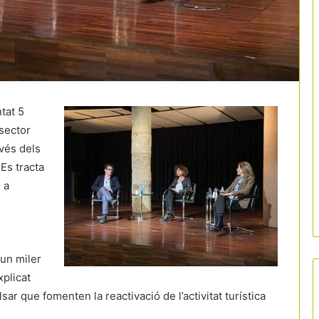
tat 5
sector
avés dels
Es tracta
 a
 un miler
xplicat
r que fomenten la reactivació de l’activitat turística