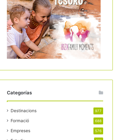
Categorías
Destinacions
977
Formació
688
Empreses
576