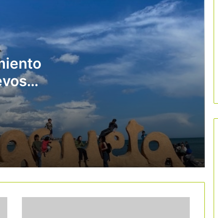
de su promoción turística internacional
con una campaña de 5 millones de
euros
Deltebre impulsa el turismo ligado al
sector primario con 37 nuevas
experiencias
miento
evos
El Vallès Oriental apuesta por el
cicloturismo con una ruta gravel de
encial
343 kilómetros
Las 9 rutas del vino catalanas crean la
Red de Rutas del Vino de Cataluña
La tasa turística se abre paso en los
destinos del norte de España
Andorra supera los 12 millones de