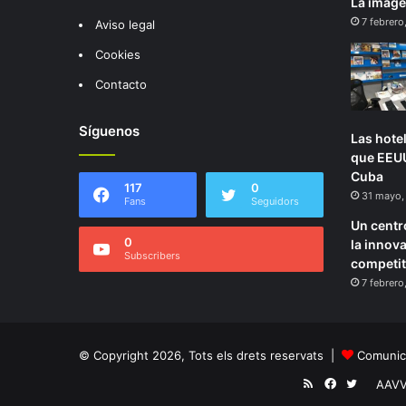
La image
7 febrero
Aviso legal
Cookies
Contacto
Síguenos
Las hote
que EEUU
Cuba
117
0
31 mayo,
Fans
Seguidors
Un centr
0
la innova
Subscribers
competiti
7 febrero
© Copyright 2026, Tots els drets reservats |
Comunica
RSS
Facebook
Twitter
AAV