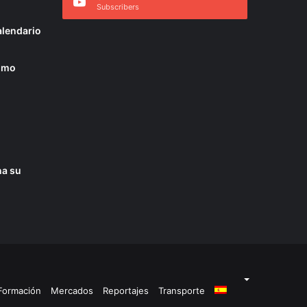
Subscribers
alendario
como
na su
Formación
Mercados
Reportajes
Transporte