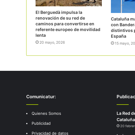
El Berguedà impulsa la
renovación de su red de
Cataluña ma
caminos para convertirse en
con Bandera
referente europeo de movilidad
distintivos
lenta
España
20 mayo, 2026
15 mayo, 2
Comunicatur:
Publica
La Red d
Quienes Somos
Cataluña
Publicidad
20 febrer
Privacidad de datos