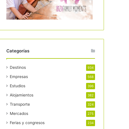
Categorías
Destinos
934
Empresas
568
Estudios
396
Alojamientos
382
Transporte
324
Mercados
275
Ferias y congresos
234