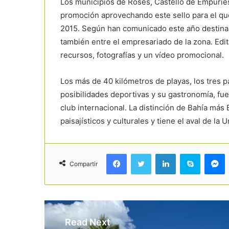
Los municipios de Roses, Castelló de Empúries
promoción aprovechando este sello para el qu
2015. Según han comunicado este año destinará
también entre el empresariado de la zona. Edi
recursos, fotografías y un vídeo promocional.
Los más de 40 kilómetros de playas, los tres p
posibilidades deportivas y su gastronomía, fu
club internacional. La distinción de Bahía más
paisajísticos y culturales y tiene el aval de la 
Facebook
Twitter
LinkedIn
Skype
Messenger
Compartir
Read Next