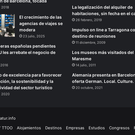
n de Barcelona, tocada
La legalización del alquiler de
, 2018
habitaciones, sin fecha en el c
El crecimiento de las
26 febrero, 2019
agencias de viajes se
modera
Impulso on line a Tarragona 
destino de reuniones
23 julio, 2025
11 diciembre, 2009
leras españolas pendientes
 les arrebate el negocio de
Los museos más visitados del
Maresme
 2016
14 julio, 2011
o de excelencia para favorecer
Alemania presenta en Barcelo
ción, la sostenibilidad y la
oferta German. Local. Culture.
vidad del sector turístico
20 octubre, 2021
, 2020
tur.info
V TTOO
Alojamientos
Destinos
Empresas
Estudios
Congresos