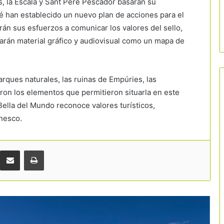
, la Escala y Sant Pere Pescador basarán su
é han establecido un nuevo plan de acciones para el
n sus esfuerzos a comunicar los valores del sello,
tarán material gráfico y audiovisual como un mapa de
arques naturales, las ruinas de Empúries, las
Málaga frena su crecimiento turístico y
eron los elementos que permitieron situarla en este
congela nuevos hoteles en suelo
 Bella del Mundo reconoce valores turísticos,
residencial
Unesco.
Fuerte inversión privada en Girona:
hoteles y restaurantes destinan más
de 177 millones a renovarse
Comparteix per correu electrònic
Imprimir
«Gestionar mejor es más importante
que crecer más»
Cataluña sitúa la cultura en el centro