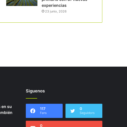
experiencias
23 junio, 2026
Siguenos
s en su
117
0
ambién
Fans
Seguidors
0