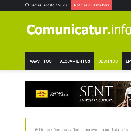
viernes, agosto 7 2026
Notícies d'última hora
AAVV TTOO
ALOJAMIENTOS
DESTINOS
EM
Home
/
Destinos
/
Roses aprovecha su distinción 