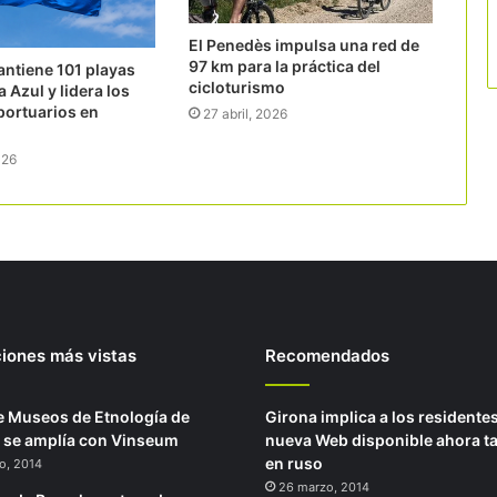
El Penedès impulsa una red de
97 km para la práctica del
ntiene 101 playas
cicloturismo
 Azul y lidera los
 portuarios en
27 abril, 2026
026
ciones más vistas
Recomendados
e Museos de Etnología de
Girona implica a los residente
 se amplía con Vinseum
nueva Web disponible ahora t
en ruso
o, 2014
26 marzo, 2014