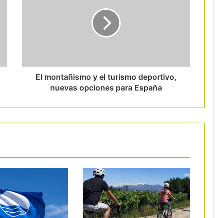
pernoctaciones y gana un 18% de
visitantes en una década
Ibiza llama al sector a adherirse al
nuevo Sistema de Gestión de Destino
Turístico Inteligente
El montañismo y el turismo deportivo,
nuevas opciones para España