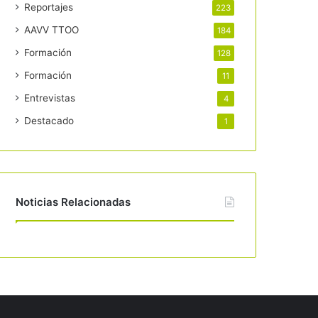
Reportajes
223
AAVV TTOO
184
Formación
128
Formación
11
Entrevistas
4
Destacado
1
Noticias Relacionadas