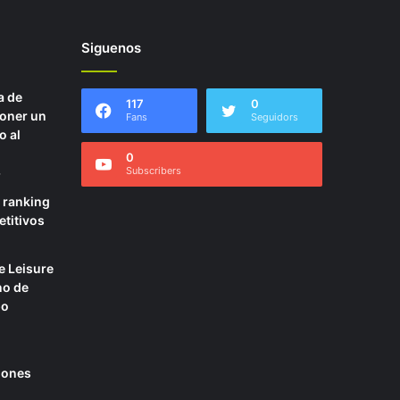
Siguenos
a de
117
0
poner un
Fans
Seguidors
o al
0
Subscribers
4
l ranking
etitivos
e Leisure
no de
po
ciones