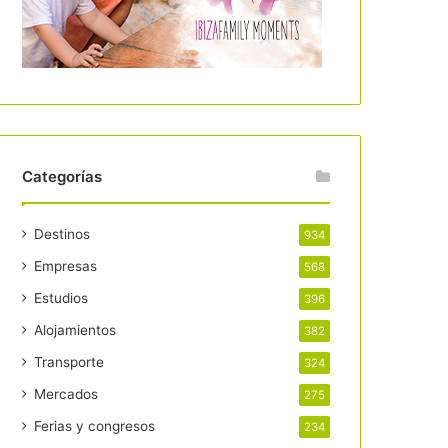
Categorías
Destinos
934
Empresas
568
Estudios
396
Alojamientos
382
Transporte
324
Mercados
275
Ferias y congresos
234