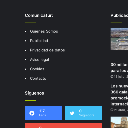
Comunicatur:
Publica
Quienes Somos
Publicidad
Privacidad de datos
Aviso legal
30 millo
Cookies
para los 
15 julio,
Contacto
Los nuev
360 gal
Síguenos
promoció
internac
21 abril,
117
0
Fans
Seguidors
0