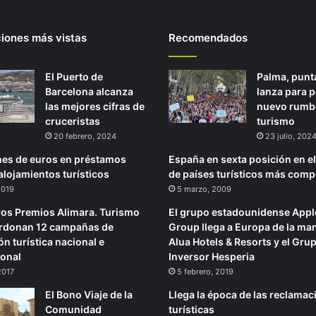
ciones más vistas
Recomendados
El Puerto de
Palma, punt
Barcelona alcanza
lanza para 
las mejores cifras de
nuevo rumb
cruceristas
turismo
20 febrero, 2024
23 julio, 202
nes de euros en préstamos
España en sexta posición en e
alojamientos turísticos
de países turísticos más comp
 2019
5 marzo, 2009
os Premios Alimara. Turismo
El grupo estadounidense Appl
ardonan 12 campañas de
Group llega a Europa de la ma
n turística nacional e
Alua Hotels & Resorts y el Gru
ional
Inversor Hesperia
 2017
5 febrero, 2019
El Bono Viaje de la
Llega la época de las reclama
Comunidad
turísticas