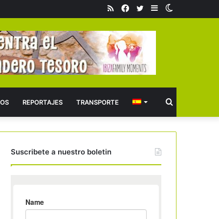
RSS
Facebook
Twitter
Barra
Switch
lateral
skin
Buscar
OS
REPORTAJES
TRANSPORTE
Suscribete a nuestro boletin