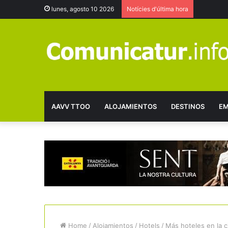
lunes, agosto 10 2026
Notícies d'última hora
AAVV TTOO
ALOJAMIENTOS
DESTINOS
EM
Home
/
Alojamientos
/
Hotels
/
Más hoteles en la 