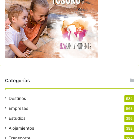
Categorías
Destinos
934
Empresas
568
Estudios
396
Alojamientos
382
Transporte
324