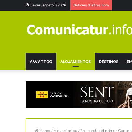
jueves, agosto 6 2026
Notícies d'última hora
AAVV TTOO
ALOJAMIENTOS
DESTINOS
EM
Home
/
Alojamientos
/
En marcha el primer Congr