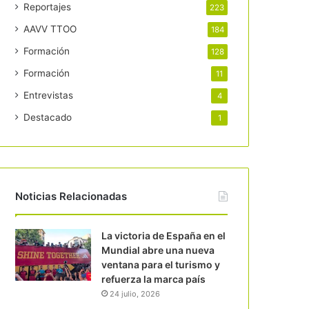
Reportajes
223
AAVV TTOO
184
Formación
128
Formación
11
Entrevistas
4
Destacado
1
Noticias Relacionadas
La victoria de España en el
Mundial abre una nueva
ventana para el turismo y
refuerza la marca país
24 julio, 2026