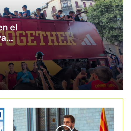
El Supremo anula el registro único de
alquiler turístico al considerar que el
Estado no tiene competencia para
en el
crearlo
va
Pitchup sitúa a Cataluña, Galicia y
Andalucía al frente del camping en
o y
España
El nuevo Parador Dalt Vila, una
excelente forma de descubrir Ibiza
El sector del camping reclama acelerar
los radares de inundabilidad en el
Pirineo
El turismo de negocios defiende los
pisos turísticos ante su eliminación en
Barcelona en 2028