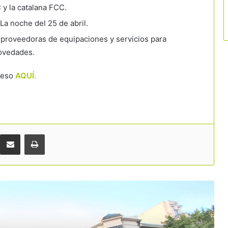
 y la catalana FCC.
La noche del 25 de abril.
proveedoras de equipaciones y servicios para
ovedades.
La victoria de España en el Mundial
reso
AQUÍ.
abre una nueva ventana para el
turismo y refuerza la marca país
La inversión hotelera pisa el
acelerador y apunta a un nuevo
récord histórico en España
Comparteix per correu electrònic
Imprimir
Europa cuestiona el registro de
viajeros y da argumentos a las
reclamaciones del sector turístico
La tecnología y la cultura ganan peso
en la estrategia turística para
desconcentrar visitantes