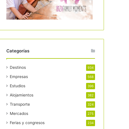
Categorías
Destinos
934
Empresas
568
Estudios
396
Alojamientos
382
Transporte
324
Mercados
275
Ferias y congresos
234