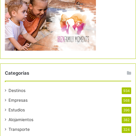
Categorías
Destinos
934
Empresas
568
Estudios
396
Alojamientos
382
Transporte
324