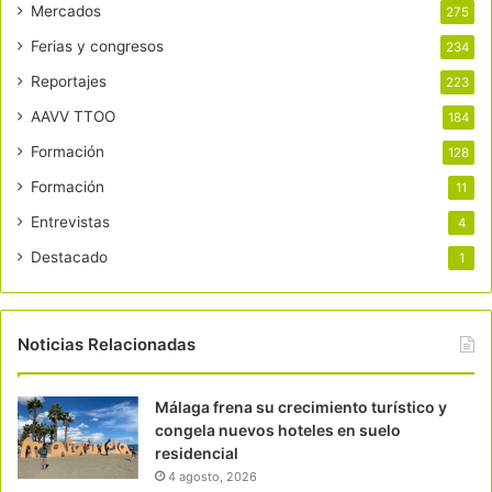
Mercados
275
Ferias y congresos
234
Reportajes
223
AAVV TTOO
184
Formación
128
Formación
11
Entrevistas
4
Destacado
1
Noticias Relacionadas
Málaga frena su crecimiento turístico y
congela nuevos hoteles en suelo
residencial
4 agosto, 2026