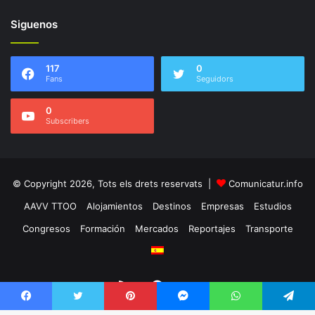
Siguenos
117
0
Fans
Seguidors
0
Subscribers
© Copyright 2026, Tots els drets reservats |
Comunicatur.info
AAVV TTOO
Alojamientos
Destinos
Empresas
Estudios
Congresos
Formación
Mercados
Reportajes
Transporte
RSS
Facebook
Twitter
Facebook
Twitter
Pinterest
Messenger
WhatsApp
Telegram