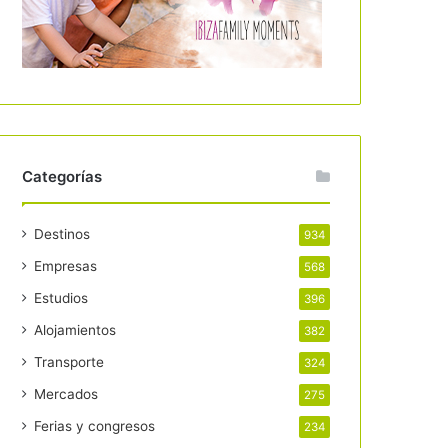
Categorías
Destinos
934
Empresas
568
Estudios
396
Alojamientos
382
Transporte
324
Mercados
275
Ferias y congresos
234