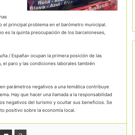
nas
 el principal problema en el barómetro municipal.
smo es la quinta preocupación de los barceloneses,
aluña / España» ocupan la primera posición de las
 el paro y las condiciones laborales también
 en parámetros negativos a una temática contribuye
Cataluña bate récords de visitantes
ema. Hay que hacer una llamada a la responsabilidad
extranjeros en el inicio del verano
os negativos del turismo y ocultar sus beneficios. Se
to positivo sobre la economía local.
Málaga frena su crecimiento turístico y
congela nuevos hoteles en suelo
residencial
Comparteix per correu electrònic
Imprimir