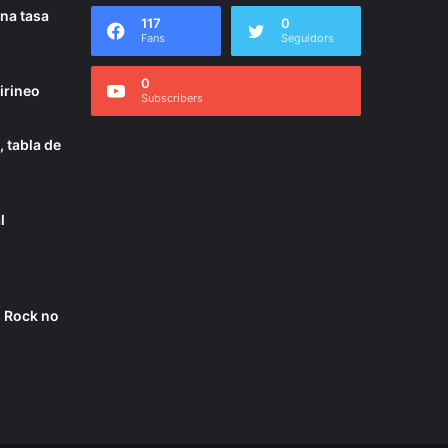
una tasa
117
0
Fans
Seguidors
0
irineo
Subscribers
 tabla de
l
d Rock no