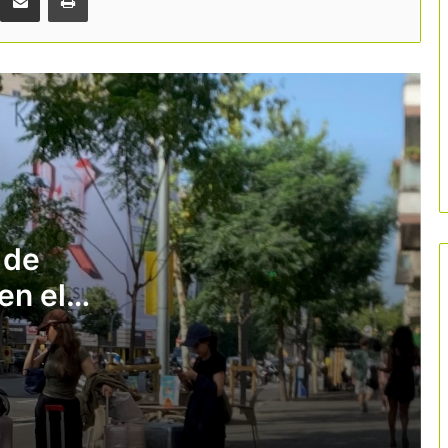
Fuerte inversión privada en Girona:
hoteles y restaurantes destinan más
de 177 millones a renovarse
Las reservas de última hora volverán a
marcar la campaña de verano
«Gestionar mejor es más importante
que crecer más»
 de
en el
Cataluña sitúa la cultura en el centro
de su promoción turística internacional
con una campaña de 5 millones de
euros
Deltebre impulsa el turismo ligado al
sector primario con 37 nuevas
experiencias