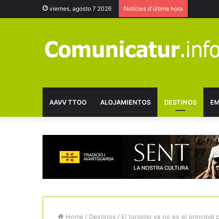
viernes, agosto 7 2026
Notícies d'última hora
AAVV TTOO
ALOJAMIENTOS
DESTINOS
EM
Home
/
Destinos
/
El turismo ya no es el principa