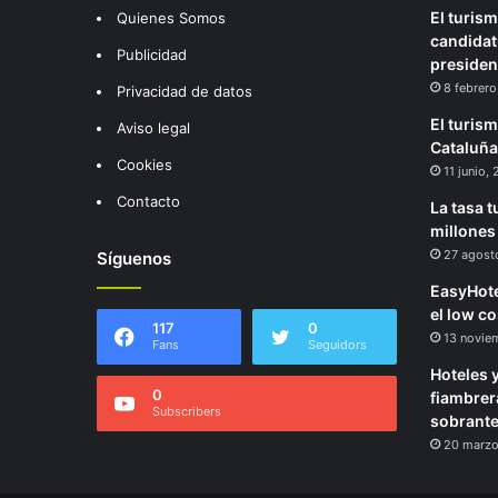
El turism
Quienes Somos
candidat
Publicidad
presiden
8 febrero
Privacidad de datos
El turis
Aviso legal
Cataluña
Cookies
11 junio,
Contacto
La tasa t
millones
27 agost
Síguenos
EasyHote
el low co
117
0
13 novie
Fans
Seguidors
Hoteles y
0
fiambrer
Subscribers
sobrant
20 marzo