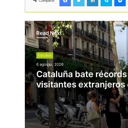
Compartir
Read Next
Estudios
6 agosto, 2026
Cataluña bate récords
visitantes extranjeros 
inicio del verano