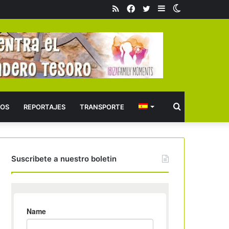
RSS
Facebook
Twitter
Barra
Switch
lateral
skin
Buscar
OS
REPORTAJES
TRANSPORTE
Suscribete a nuestro boletin