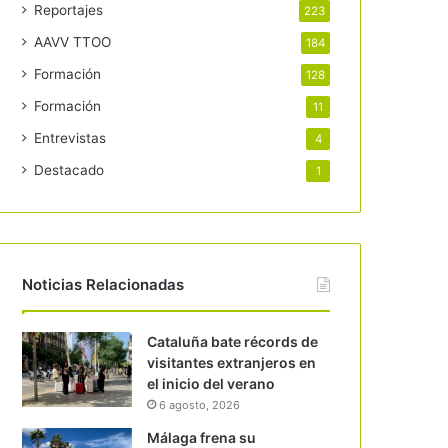
Reportajes
223
AAVV TTOO
184
Formación
128
Formación
11
Entrevistas
4
Destacado
1
Noticias Relacionadas
Cataluña bate récords de
visitantes extranjeros en
el inicio del verano
6 agosto, 2026
Málaga frena su