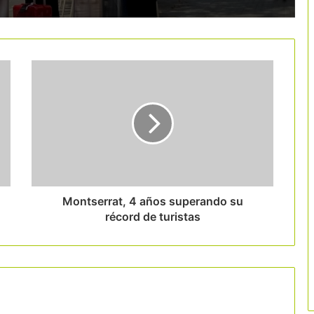
El Vallès Oriental apuesta por el
cicloturismo con una ruta gravel de
343 kilómetros
Barcelona escala hasta el podio
mundial de los congresos
internacionales
Las 9 rutas del vino catalanas crean la
Red de Rutas del Vino de Cataluña
Montserrat, 4 años superando su
récord de turistas