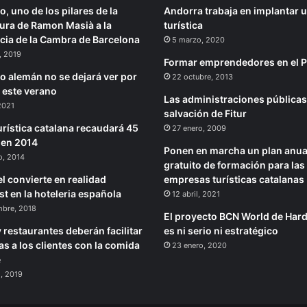
o, uno de los pilares de la
Andorra trabaja en implantar 
ura de Ramon Masià a la
turística
cia de la Cambra de Barcelona
5 marzo, 2020
, 2019
Formar emprendedores en el P
mo alemán no se dejará ver por
22 octubre, 2013
 este verano
Las administraciones públicas,
 2021
salvación de Fitur
urística catalana recaudará 45
27 enero, 2009
 en 2014
Ponen en marcha un plan anua
o, 2014
gratuito de formación para las
l convierte en realidad
empresas turísticas catalanas
st en la hoteleria española
12 abril, 2021
mbre, 2018
El proyecto BCN World de Har
 restaurantes deberán facilitar
es ni serio ni estratégico
as a los clientes con la comida
23 enero, 2020
e
, 2019