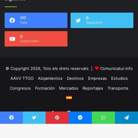
117
0
Fans
Seguidors
0
Subscribers
© Copyright 2026, Tots els drets reservats |
Comunicatur.info
AAVV TTOO
Alojamientos
Destinos
Empresas
Estudios
Congresos
Formación
Mercados
Reportajes
Transporte
RSS
Facebook
Twitter
Facebook
Twitter
Pinterest
Messenger
WhatsApp
Telegram