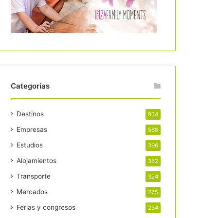
Categorías
Destinos
934
Empresas
568
Estudios
396
Alojamientos
382
Transporte
324
Mercados
275
Ferias y congresos
234