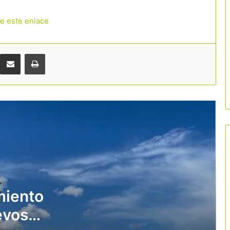
residencial
de este enlace
Fuerte inversión privada en Girona:
hoteles y restaurantes destinan más
de 177 millones a renovarse
Comparteix per correu electrònic
Imprimir
«Gestionar mejor es más importante
que crecer más»
Cataluña sitúa la cultura en el centro
de su promoción turística internacional
con una campaña de 5 millones de
euros
Deltebre impulsa el turismo ligado al
sector primario con 37 nuevas
experiencias
miento
evos
El Vallès Oriental apuesta por el
cicloturismo con una ruta gravel de