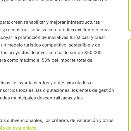
ara: crear, rehabilitar y mejorar infraestructuras
cos; reconstruir señalización turística existente o crear
poyar la promoción de iniciativas turísticas; y crear
un modelo turístico competitivo, sostenible y de
e los proyectos de inversión ha de ser de 350.000
será como máximo el 50% del importe total del
sticas los ayuntamientos y entes vinculados o
sorcios locales, las diputaciones, los entes de gestión
idades municipales descentralizadas y las
tos subvencionables, los criterios de valoración y otros
Málaga frena su crecimiento turístico y
vés de este enlace
congela nuevos hoteles en suelo