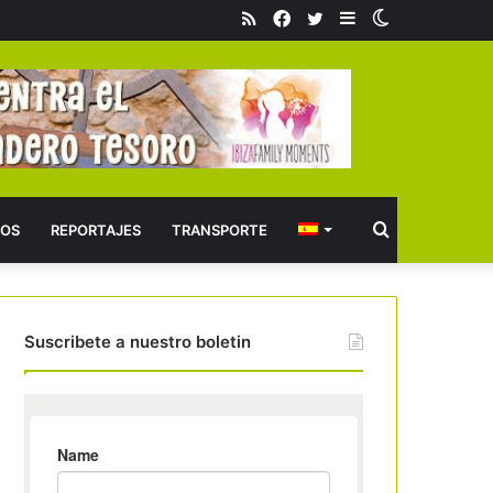
RSS
Facebook
Twitter
Barra
Switch
lateral
skin
Buscar
OS
REPORTAJES
TRANSPORTE
Suscribete a nuestro boletin