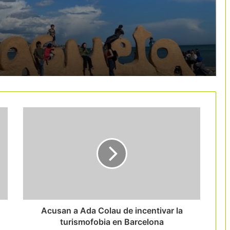
encial
343 kilómetros
Las 9 rutas del vino catalanas crean la
Red de Rutas del Vino de Cataluña
La tasa turística se abre paso en los
destinos del norte de España
Andorra supera los 12 millones de
pernoctaciones y gana un 18% de
visitantes en una década
Ibiza llama al sector a adherirse al
nuevo Sistema de Gestión de Destino
Turístico Inteligente
Acusan a Ada Colau de incentivar la
turismofobia en Barcelona