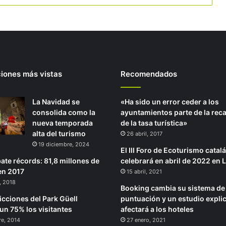
ciones más vistas
Recomendados
La Navidad se
«Ha sido un error ceder a los
consolida como la
ayuntamientos parte de la rec
nueva temporada
de la tasa turística»
alta del turismo
26 abril, 2017
19 diciembre, 2024
El III Foro de Ecoturismo catal
ate récords: 81,8 millones de
celebrará en abril de 2022 en L
 en 2017
15 abril, 2021
, 2018
Booking cambia su sistema de
icciones del Park Güell
puntuación y un estudio expl
un 75% los visitantes
afectará a los hoteles
re, 2014
27 enero, 2021