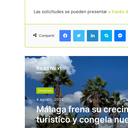
Las solicitudes se pueden presentar
a través 
Facebook
Twitter
LinkedIn
Skype
Messenger
Compartir
Read Next
Destinos
4 agosto, 2026
Málaga frena su creci
turístico y congela nu