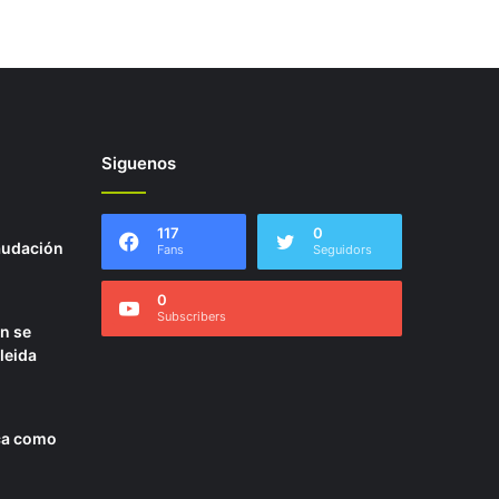
Siguenos
117
0
audación
Fans
Seguidors
0
Subscribers
án se
leida
ica como