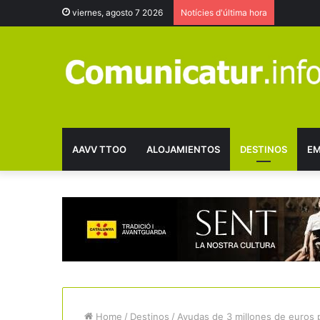
viernes, agosto 7 2026
Notícies d'última hora
AAVV TTOO
ALOJAMIENTOS
DESTINOS
EM
Home
/
Destinos
/
Ayudas de 3 millones de euros p