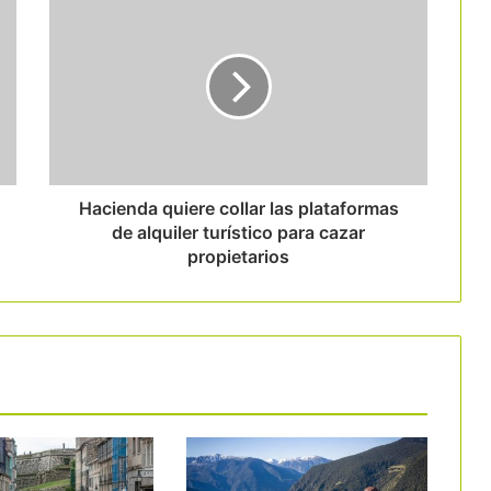
Barcelona escala hasta el podio
mundial de los congresos
internacionales
Las 9 rutas del vino catalanas crean la
Red de Rutas del Vino de Cataluña
Hacienda quiere collar las plataformas
de alquiler turístico para cazar
propietarios