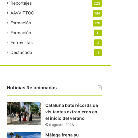
Reportajes
223
AAVV TTOO
184
Formación
128
Formación
11
Entrevistas
4
Destacado
1
Noticias Relacionadas
Cataluña bate récords de
visitantes extranjeros en
el inicio del verano
6 agosto, 2026
Málaga frena su