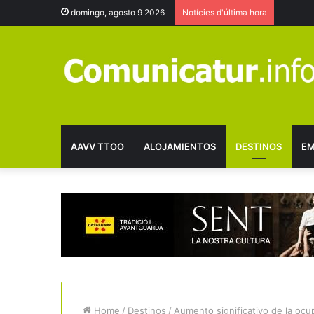
domingo, agosto 9 2026
Notícies d'última hora
AAVV TTOO
ALOJAMIENTOS
DESTINOS
EM
Home
/
Destinos
/
Aumento significativo de la ocup