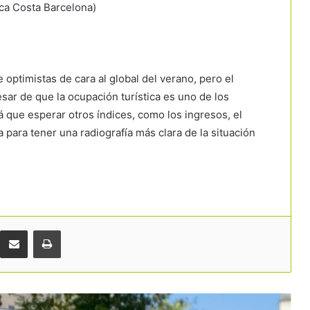
rca Costa Barcelona)
 optimistas de cara al global del verano, pero el
sar de que la ocupación turística es uno de los
rá que esperar otros índices, como los ingresos, el
a para tener una radiografía más clara de la situación
Cataluña bate récords de visitantes
extranjeros en el inicio del verano
Málaga frena su crecimiento turístico y
congela nuevos hoteles en suelo
residencial
Comparteix per correu electrònic
Imprimir
Fuerte inversión privada en Girona:
hoteles y restaurantes destinan más
de 177 millones a renovarse