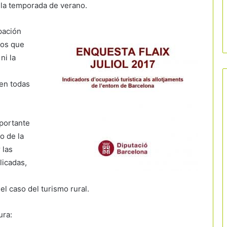
 la temporada de verano.
pación
mos que
ni la
 en todas
mportante
o de la
 las
licadas,
l caso del turismo rural.
ura: