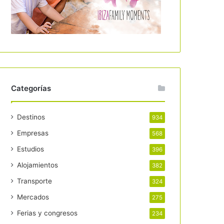
Categorías
Destinos
934
Empresas
568
Estudios
396
Alojamientos
382
Transporte
324
Mercados
275
Ferias y congresos
234