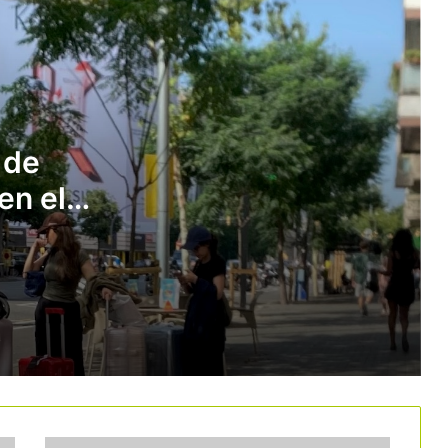
Las reservas de última hora volverán a
marcar la campaña de verano
«Gestionar mejor es más importante
que crecer más»
 de
en el
Cataluña sitúa la cultura en el centro
de su promoción turística internacional
con una campaña de 5 millones de
euros
Deltebre impulsa el turismo ligado al
sector primario con 37 nuevas
experiencias
El Vallès Oriental apuesta por el
cicloturismo con una ruta gravel de
343 kilómetros