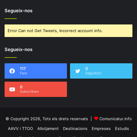
Segueix-nos
Error Can not Get Tweets, Incorrect account info.
Segueix-nos
117
0
Fans
Seguidors
0
Subscribers
© Copyright 2026, Tots els drets reservats |
Comunicatur.info
AAVV i TTOO
Allotjament
Destinacions
Empreses
Estudis