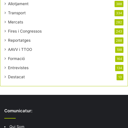
Allotjament
388
Transport
334
Mercats
282
Fires i Congressos
243
Reportatges
288
AAVV i TTOO
198
Formació
164
Entrevistes
134
Destacat
13
Comunicatur:
Qui Som