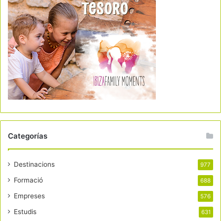
Categorías
Destinacions
977
Formació
688
Empreses
576
Estudis
631