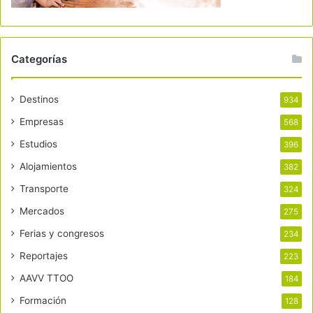
Categorías
Destinos
934
Empresas
568
Estudios
396
Alojamientos
382
Transporte
324
Mercados
275
Ferias y congresos
234
Reportajes
223
AAVV TTOO
184
Formación
128