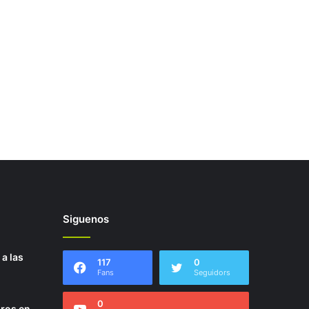
Siguenos
 a las
117
0
Fans
Seguidors
0
uros en