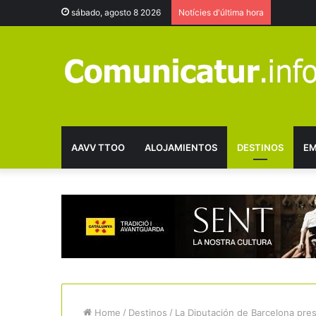
sábado, agosto 8 2026
Notícies d'última hora
AAVV TTOO
ALOJAMIENTOS
DESTINOS
EM
Home
/
Destinos
/
La Diputación de Barcelona prese