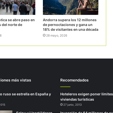
stica se abre paso en
Andorra supera los 12 millones
s del norte de
de pernoctaciones y gana un
18% de visitantes en una década
26
28 mayo, 2026
ciones más vistas
Recomendados
o ruso se estrella en España y
Hoteleros exigen poner límites
viviendas turísticas
 2015
27 junio, 2013
Salou y Lloret lideran
Inyección de 64 millones de e