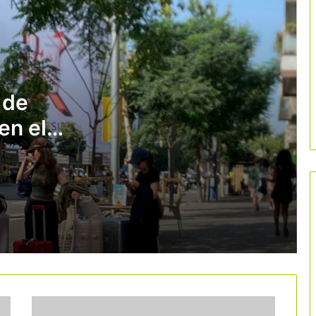
Las reservas de última hora volverán a
marcar la campaña de verano
«Gestionar mejor es más importante
que crecer más»
 de
en el
Cataluña sitúa la cultura en el centro
de su promoción turística internacional
con una campaña de 5 millones de
euros
Deltebre impulsa el turismo ligado al
sector primario con 37 nuevas
experiencias
El Vallès Oriental apuesta por el
cicloturismo con una ruta gravel de
343 kilómetros