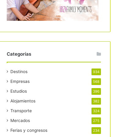
Categorías
Destinos
934
Empresas
568
Estudios
396
Alojamientos
382
Transporte
324
Mercados
275
Ferias y congresos
234