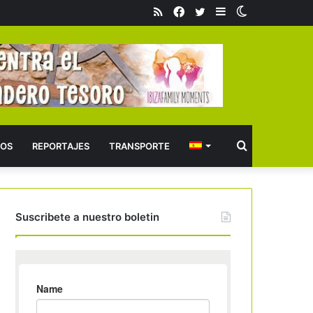
RSS
Facebook
Twitter
Barra
Switch
lateral
skin
Buscar
OS
REPORTAJES
TRANSPORTE
Suscribete a nuestro boletin