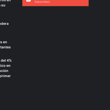
Subscribers
a su
ndera
es en
itantes
 del 4%
tico en
ución
 primer