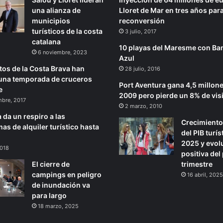
una alianza de
Lloret de Mar en tres años par
municipios
reconversión
turísticos de la costa
3 julio, 2017
catalana
10 playas del Maresme con Ba
6 noviembre, 2023
Azul
tos de la Costa Brava han
28 julio, 2016
una temporada de cruceros
Port Aventura gana 4,5 millon
e
2009 pero pierde un 8% de vis
mbre, 2017
2 marzo, 2010
 da un respiro a las
Crecimiento
as de alquiler turístico hasta
del PIB turís
2025 y evol
2018
positiva del
El cierre de
trimestre
campings en peligro
16 abril, 2025
de inundación va
para largo
18 marzo, 2025