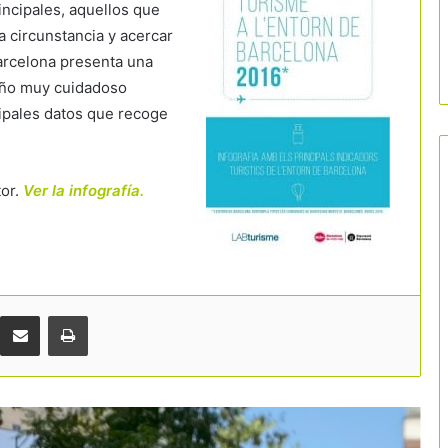
rincipales, aquellos que
a circunstancia y acercar
Barcelona presenta una
seño muy cuidadoso
cipales datos que recoge
Cataluña bate récords de visitantes
tor.
Ver la infografía.
extranjeros en el inicio del verano
Málaga frena su crecimiento turístico y
congela nuevos hoteles en suelo
residencial
Comparteix per correu electrònic
Imprimir
Fuerte inversión privada en Girona:
hoteles y restaurantes destinan más
de 177 millones a renovarse