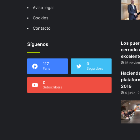
Aviso legal
Cookies
Contacto
Los puer
Síguenos
cerrado 
excelent
15 novie
117
0
Fans
Seguidors
Hacienda
plataform
0
2019
Subscribers
4 junio, 