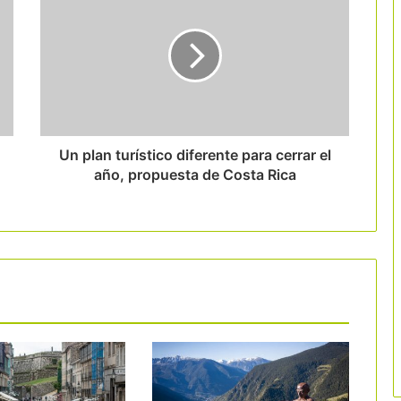
Barcelona escala hasta el podio
mundial de los congresos
internacionales
Las 9 rutas del vino catalanas crean la
Red de Rutas del Vino de Cataluña
Un plan turístico diferente para cerrar el
año, propuesta de Costa Rica