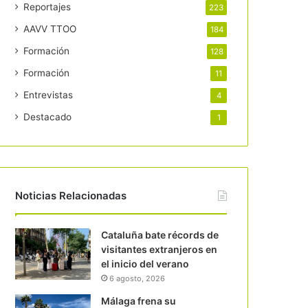
Reportajes
223
AAVV TTOO
184
Formación
128
Formación
11
Entrevistas
4
Destacado
1
Noticias Relacionadas
Cataluña bate récords de
visitantes extranjeros en
el inicio del verano
6 agosto, 2026
Málaga frena su