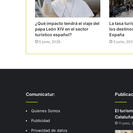
¿Qué impacto tendrá el viaje del
La tasa turí
papa León XIV en el sector
los destino
turístico español?
España
5 junio, 2026
3 junio, 20
Comunicatur:
Publica
El turism
Quienes Somos
Cataluña
Publicidad
11 junio,
Privacidad de datos