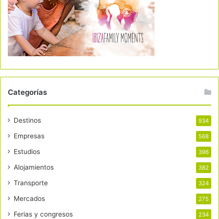
Categorías
Destinos
934
Empresas
568
Estudios
396
Alojamientos
382
Transporte
324
Mercados
275
Ferias y congresos
234