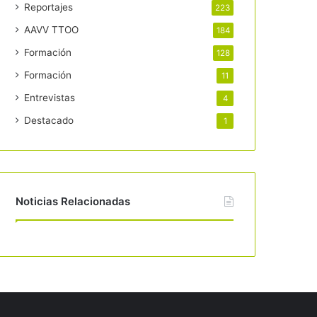
Reportajes
223
AAVV TTOO
184
Formación
128
Formación
11
Entrevistas
4
Destacado
1
Noticias Relacionadas