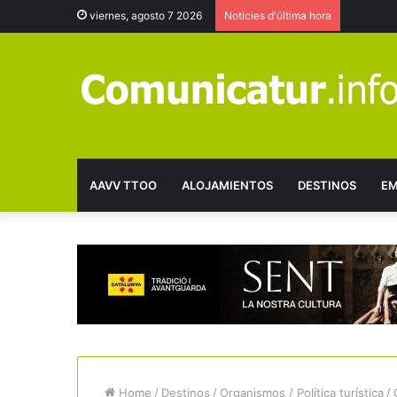
viernes, agosto 7 2026
Notícies d'última hora
AAVV TTOO
ALOJAMIENTOS
DESTINOS
EM
Home
/
Destinos
/
Organismos / Política turística
/