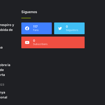
Siguenos
 respiro y
117
0
ubida de
Fans
Seguidors
0
Subscribers
na
obre la
 de
rta
2023
unya
ional