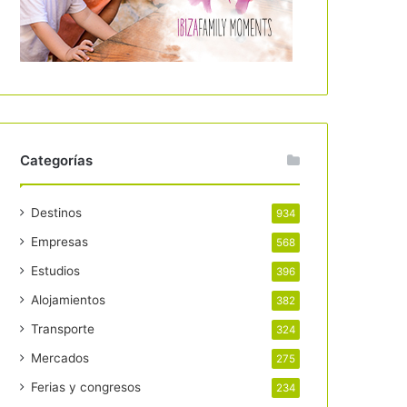
Categorías
Destinos
934
Empresas
568
Estudios
396
Alojamientos
382
Transporte
324
Mercados
275
Ferias y congresos
234