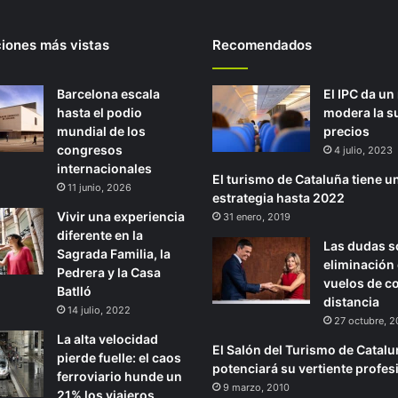
ciones más vistas
Recomendados
Barcelona escala
El IPC da un
hasta el podio
modera la s
mundial de los
precios
congresos
4 julio, 2023
internacionales
El turismo de Cataluña tiene u
11 junio, 2026
estrategia hasta 2022
Vivir una experiencia
31 enero, 2019
diferente en la
Las dudas s
Sagrada Familia, la
eliminación
Pedrera y la Casa
vuelos de co
Batlló
distancia
14 julio, 2022
27 octubre, 
La alta velocidad
El Salón del Turismo de Catal
pierde fuelle: el caos
potenciará su vertiente profes
ferroviario hunde un
9 marzo, 2010
21% los viajeros