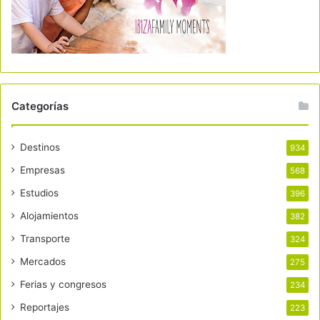
Categorías
Destinos
934
Empresas
568
Estudios
396
Alojamientos
382
Transporte
324
Mercados
275
Ferias y congresos
234
Reportajes
223