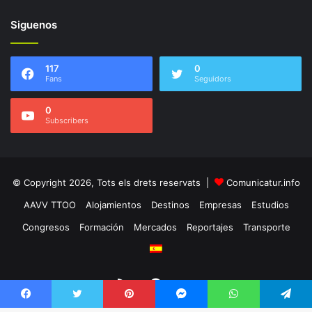
Siguenos
117
0
Fans
Seguidors
0
Subscribers
© Copyright 2026, Tots els drets reservats |
Comunicatur.info
AAVV TTOO
Alojamientos
Destinos
Empresas
Estudios
Congresos
Formación
Mercados
Reportajes
Transporte
RSS
Facebook
Twitter
Facebook
Twitter
Pinterest
Messenger
WhatsApp
Telegram