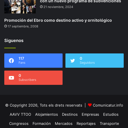
con un nuevo programa de subvenciones
21 noviembre, 2024
Promoción del Ebro como destino activo y ornitológico
17 septiembre, 2008
Siguenos
117
0
Fans
Seguidors
0
Subscribers
© Copyright 2026, Tots els drets reservats |
Comunicatur.info
AAVV TTOO
Alojamientos
Destinos
Empresas
Estudios
Congresos
Formación
Mercados
Reportajes
Transporte