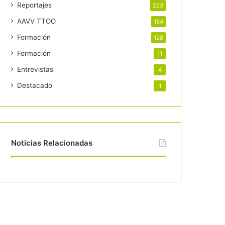
Reportajes
223
AAVV TTOO
184
Formación
128
Formación
11
Entrevistas
4
Destacado
1
Noticias Relacionadas