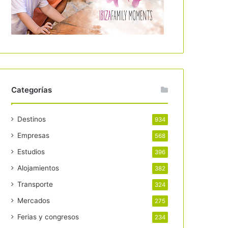
Categorías
Destinos
934
Empresas
568
Estudios
396
Alojamientos
382
Transporte
324
Mercados
275
Ferias y congresos
234