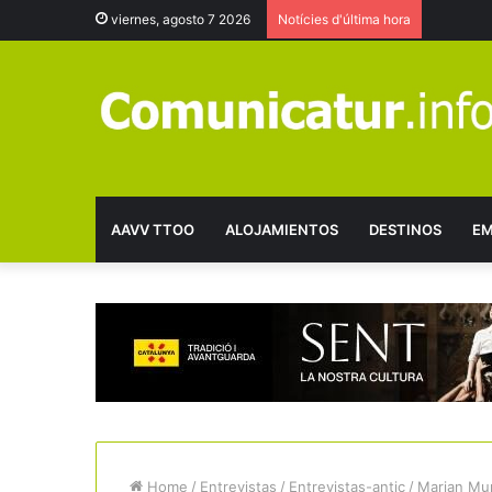
viernes, agosto 7 2026
Notícies d'última hora
AAVV TTOO
ALOJAMIENTOS
DESTINOS
EM
Home
/
Entrevistas
/
Entrevistas-antic
/
Marian Mur