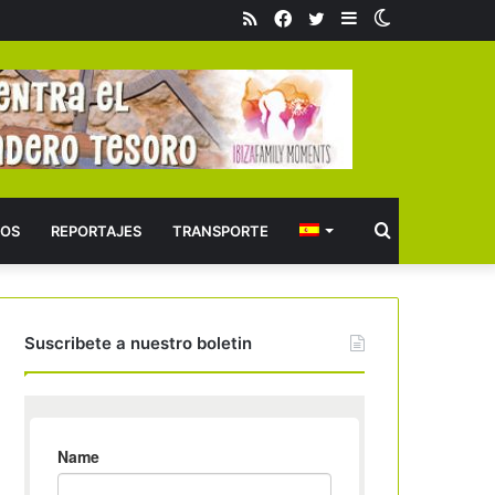
RSS
Facebook
Twitter
Barra
Switch
lateral
skin
Buscar
OS
REPORTAJES
TRANSPORTE
Suscribete a nuestro boletin