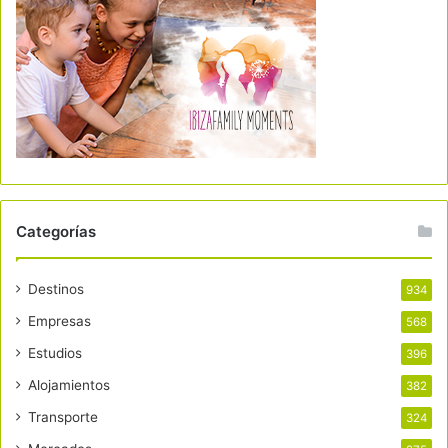
Categorías
Destinos
934
Empresas
568
Estudios
396
Alojamientos
382
Transporte
324